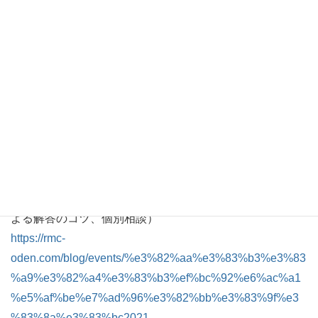
★ 弱小診断士勉強会
日程： 2021年9月5日（日）15:00～17:50
内容：2次試験対策
http://jakusho.jp/event/5023/
★ 一発合格道場
日程：2021年9月12日（日） 14:30～18:00 その後質問
＆懇親会
内容：2次試験対策 （事例Ⅰ～Ⅳまで、道場メンバーに
よる解答のコツ、個別相談）
https://rmc-
oden.com/blog/events/%e3%82%aa%e3%83%b3%e3%83
%a9%e3%82%a4%e3%83%b3%ef%bc%92%e6%ac%a1
%e5%af%be%e7%ad%96%e3%82%bb%e3%83%9f%e3
%83%8a%e3%83%bc2021